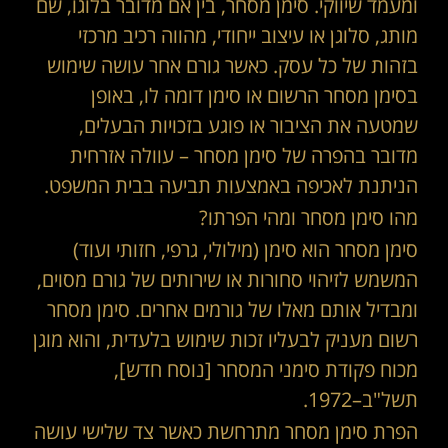
ומעמד שיווקי. סימן מסחר, בין אם מדובר בלוגו, שם
מותג, סלוגן או עיצוב ייחודי, מהווה רכיב מרכזי
בזהות של כל עסק. כאשר גורם אחר עושה שימוש
בסימן מסחר הרשום או סימן דומה לו, באופן
שמטעה את הציבור או פוגע בזכויות הבעלים,
מדובר בהפרה של סימן מסחר – עוולה אזרחית
הניתנת לאכיפה באמצעות תביעה בבית המשפט.
מהו סימן מסחר ומהי הפרתו?
סימן מסחר הוא סימן (מילולי, גרפי, חזותי ועוד)
המשמש לזיהוי סחורות או שירותים של גורם מסוים,
ומבדיל אותם מאלו של גורמים אחרים. סימן מסחר
רשום מעניק לבעליו זכות שימוש בלעדית, והוא מוגן
מכוח פקודת סימני המסחר [נוסח חדש],
תשל"ב–1972.
הפרת סימן מסחר מתרחשת כאשר צד שלישי עושה